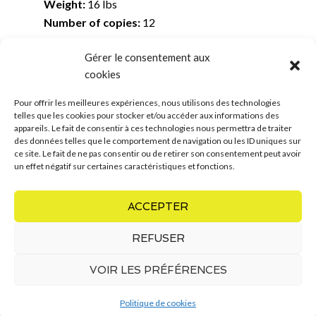
Weight:
16 lbs
Number of copies:
12
Gérer le consentement aux
Total height:
11 inches
cookies
Total width:
7 inches
Total depth:
9 inches
Pour offrir les meilleures expériences, nous utilisons des technologies
telles que les cookies pour stocker et/ou accéder aux informations des
appareils. Le fait de consentir à ces technologies nous permettra de traiter
des données telles que le comportement de navigation ou les ID uniques sur
- back to urns -
ce site. Le fait de ne pas consentir ou de retirer son consentement peut avoir
un effet négatif sur certaines caractéristiques et fonctions.
ACCEPTER
REFUSER
VOIR LES PRÉFÉRENCES
COPYRIGHT © 2026 · MARIE-JOSÉE ROY
Politique de cookies