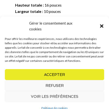
Hauteur totale :
16 pouces
Largeur totale :
10 pouces
Profondeur totale :
10 pouces
Gérer le consentement aux
Hauteur boîte : 2,5 pouces
cookies
Largeur boîte :
10 pouces
Profondeur boîte :
10 pouces
Pour offrir les meilleures expériences, nous utilisons des technologies
telles que les cookies pour stocker et/ou accéder aux informations des
appareils. Le fait de consentir à ces technologies nous permettra de traiter
des données telles que le comportement de navigation ou les ID uniques sur
- retour aux urnes -
ce site. Le fait de ne pas consentir ou de retirer son consentement peut avoir
un effet négatif sur certaines caractéristiques et fonctions.
ACCEPTER
REFUSER
VOIR LES PRÉFÉRENCES
COPYRIGHT © 2026 · MARIE-JOSÉE ROY
Politique de cookies